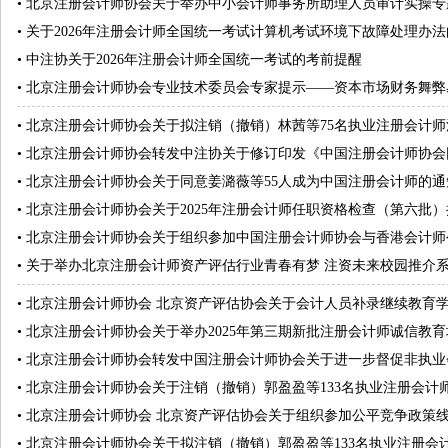
•
北京注册会计师协会关于举办中小会计师事务所助理人员审计实操专
•
关于2026年注册会计师全国统一考试计算机考试环境下故障处理办
•
中注协关于2026年注册会计师全国统一考试的考前提醒
•
北京注册会计师协会专业技术委员会专家提示——资本市场财务舞弊易
•
北京注册会计师协会关于拟注销（撤销）林茜等75名执业注册会计师
•
北京注册会计师协会转发中注协关于修订印发《中国注册会计师协会团
•
北京注册会计师协会关于同意姜潞薇等55人成为中国注册会计师的通
•
北京注册会计师协会关于2025年注册会计师任职资格检查（第六批
•
北京注册会计师协会关于组织参加中国注册会计师协会与香港会计师公
•
关于举办北京注册会计师资产评估行业青春有梦 注资未来校园推介
•
北京注册会计师协会 北京资产评估协会关于会计人员补录继续教育
•
北京注册会计师协会关于举办2025年第三期新批注册会计师诚信教
•
北京注册会计师协会转发中国注册会计师协会关于进一步督促非执业会
•
北京注册会计师协会关于注销（撤销）郭盈盈等133名执业注册会计
•
北京注册会计师协会 北京资产评估协会关于组织参加公平竞争政策
•
北京注册会计师协会关于拟注销（撤销）郭盈盈等133名执业注册会