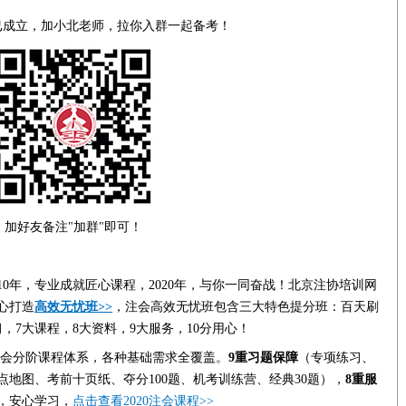
组已成立，加小北老师，拉你入群一起备考！
加好友备注"加群"即可！
0年，专业成就匠心课程，2020年，与你一同奋战！北京注协培训网
心打造
高效无忧班>>
，注会高效无忧班包含三大特色提分班：百天刷
习，7大课程，8大资料，9大服务，10分用心！
会分阶课程体系，各种基础需求全覆盖。
9重习题保障
（专项练习、
地图、考前十页纸、夺分100题、机考训练营、经典30题），
8重服
，安心学习，
点击查看2020注会课程>>